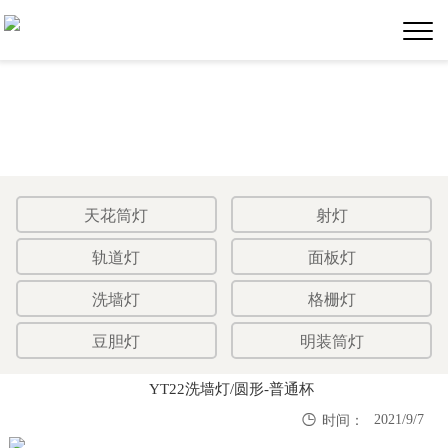
天花筒灯
射灯
轨道灯
面板灯
洗墙灯
格栅灯
豆胆灯
明装筒灯
YT22洗墙灯/圆形-普通杯

2021/9/7
时间：