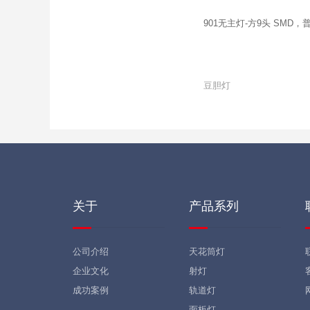
901无主灯-方9头 SM
豆胆灯
关于
产品系列
公司介绍
天花筒灯
企业文化
射灯
成功案例
轨道灯
网
面板灯