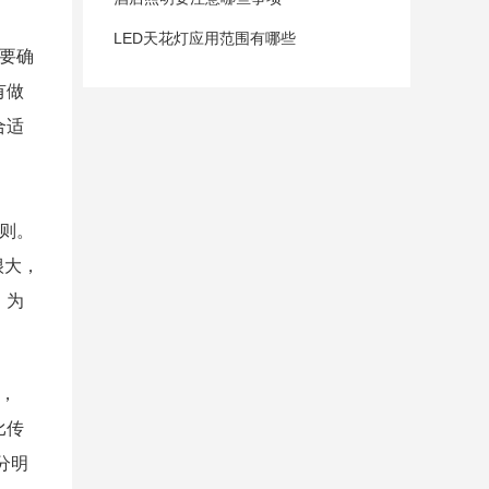
LED天花灯应用范围有哪些
要确
有做
合适
则。
很大，
。为
，
比传
分明