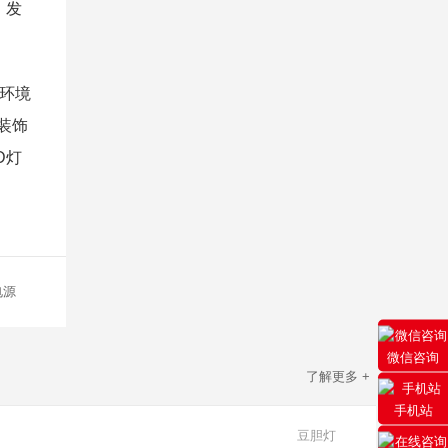
，发
环境
装饰
D灯
电源
微信咨询
了解更多 +
手机站
豆胆灯