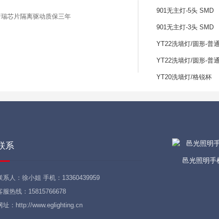
901无主灯-5头 SMD
D，普瑞芯片隔离驱动质保三年
901无主灯-3头 SMD
YT22洗墙灯/圆形-普
YT22洗墙灯/圆形-普
YT20洗墙灯/格锐杯
联系
邑光照明手
联系人：徐小姐 手机：13360439959
客服热线：15815766678
址：http://www.eglighting.cn