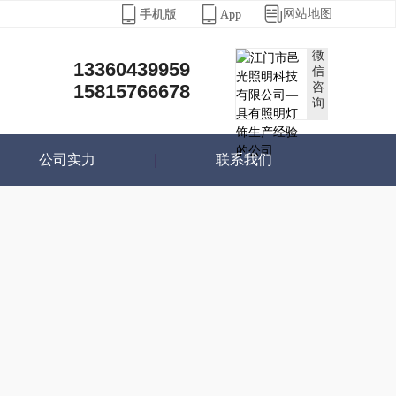



网站地图
手机版
App
微
13360439959
信
15815766678
咨
询
公司实力
联系我们