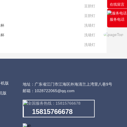
在线留言
豆胆灯
豆胆灯
服务电话
通杯
洗墙灯
通杯
洗墙灯
洗墙灯
地址：广东省江门市江海区外海清兰上湾里八巷9号
邮箱：
1028722065@qq.com
机版
15815766678