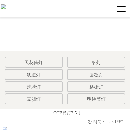
天花筒灯
射灯
轨道灯
面板灯
洗墙灯
格栅灯
豆胆灯
明装筒灯
COB筒灯3.5寸

2021/9/7
时间：